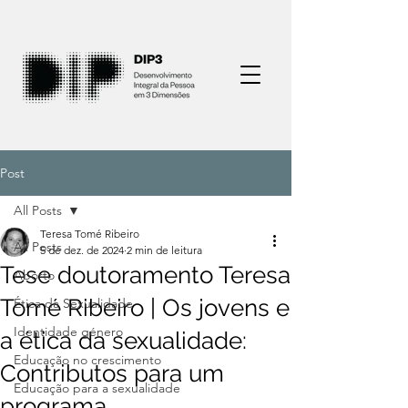
Post
All Posts
Teresa Tomé Ribeiro
All Posts
5 de dez. de 2024
2 min de leitura
Tese doutoramento Teresa
Aborto
Tomé Ribeiro | Os jovens e
Ética da Sexualidade
Identidade género
a ética da sexualidade:
Educação no crescimento
Contributos para um
Educação para a sexualidade
programa