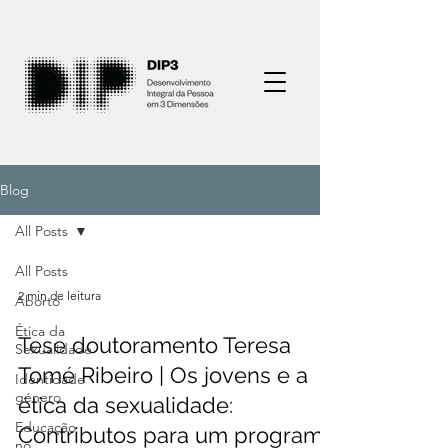
Blog
All Posts
All Posts
2 min de leitura
Aborto
Ética da
Tese doutoramento Teresa
Sexualidade
Tomé Ribeiro | Os jovens e a
Identidade
género
ética da sexualidade:
Educação
Contributos para um programa
no