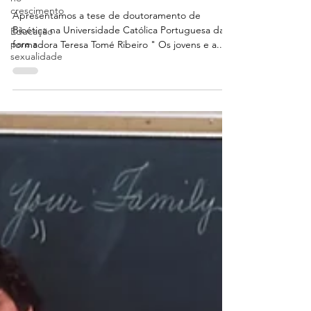
crescimento
Apresentamos a tese de doutoramento de
Bioética na Universidade Católica Portuguesa da
Educação
para a
formadora Teresa Tomé Ribeiro " Os jovens e a...
sexualidade